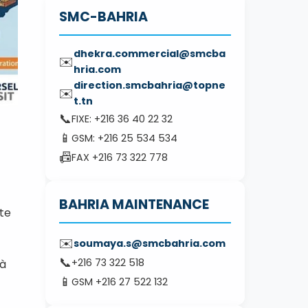
SMC-BAHRIA
dhekra.commercial@smcba
✉️
hria.com
direction.smcbahria@topne
✉️
t.tn
📞
FIXE: +216 36 40 22 32
📱
GSM: +216 25 534 534
📠
FAX +216 73 322 778
BAHRIA MAINTENANCE
ute
✉️
soumaya.s@smcbahria.com
📞
+216 73 322 518
 à
📱
GSM +216 27 522 132