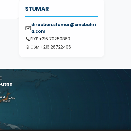
STUMAR
direction.stumar@smcbahri
✉️
a.com
📞
FIXE +216 70250860
📱
GSM +216 26722406
ousse